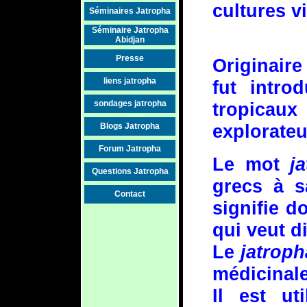
cultures vi
Séminaires Jatropha
Séminaire Jatropha
Abidjan
Presse
Originaire
liens jatropha
fut intro
sondages jatropha
tropicau
explorateu
Blogs Jatropha
Forum Jatropha
Le mot
j
Questions Jatropha
grecs à s
Contact
signifie d
qui veut d
Le
jatroph
médicinale
Il est ut