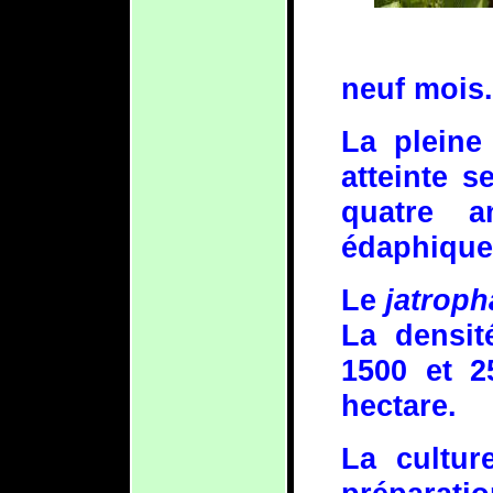
neuf mois.
La pleine
atteinte s
quatre a
édaphiques
Le
jatroph
La densit
1500 et 
hectare.
La cultu