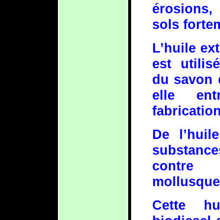
érosions
sols forte
L’huile ex
est utilis
du savon d
elle en
fabricatio
De l’hui
substanc
contre 
mollusque
Cette hu