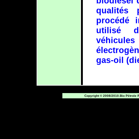
biodiesel 
qualités
procédé i
utilisé
véhicul
électrogè
gas-oil (di
Copyright © 2008/2010.Bio Pétrole 