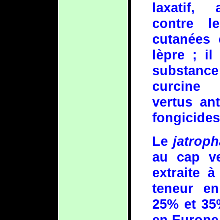
laxatif, a
contre l
cutanées 
lèpre ; il
substan
curcine
vertus ant
fongicides
Le
jatroph
au cap ve
extraite à
teneur en
25% et 35%
en Europe 