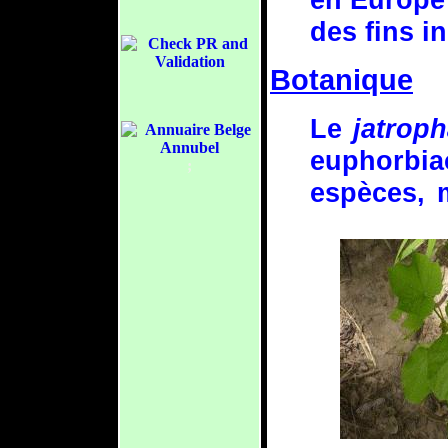
des fins in
Botanique
Le
jatroph
euphorbia
;
espèces, m