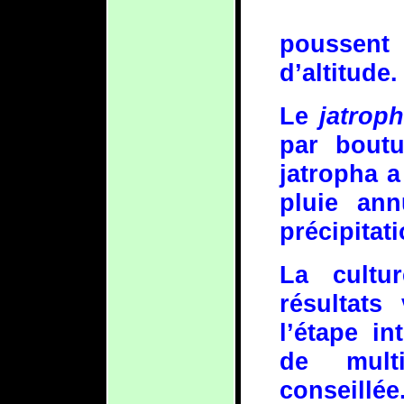
poussent 
d’altitude.
Le
jatrop
par boutur
jatropha 
pluie ann
précipitat
La cultu
résultats
l’étape in
de multi
conseillée