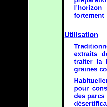
préparati
l’horizon 
fortement
Utilisation
Tradition
extraits 
traiter la
graines c
Habituell
pour const
des parcs 
désertif