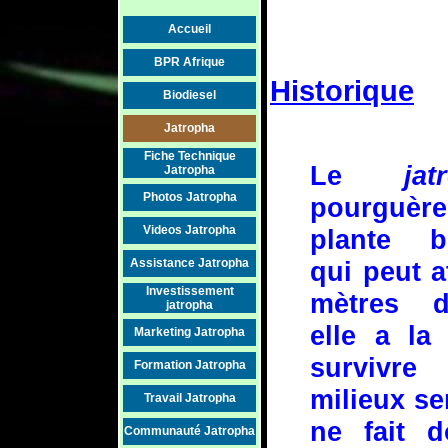
Accueil
BPR Afrique
Historique
Biodiesel
Jatropha
Fiche Technique
Le
jat
Jatropha
Photos Jatropha
pourguèr
Videos Jatropha
plante b
Assistance Jatropha
qui peut a
Investissement
mètres d
jatropha
elle a la
Marketing Jatropha
survivr
Formation Jatropha
milieux se
Travail Jatropha
ne fait 
Communauté Jatropha