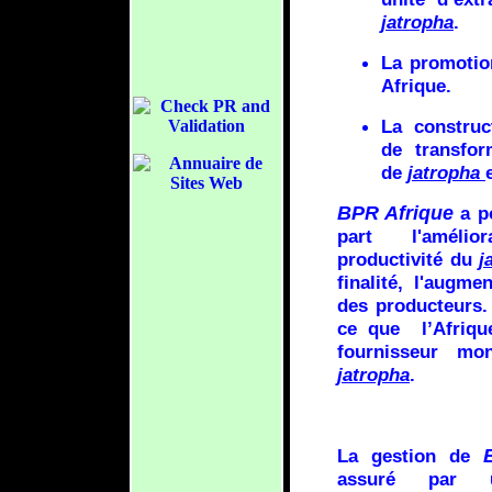
jatropha
.
La promotio
Afrique.
La construc
de transfor
de
jatropha
BPR Afrique
a po
part l'améli
productivité du
j
finalité, l'augme
des producteurs. 
ce que l’Afrique
fournisseur mon
jatropha
.
La gestion de
assuré par 