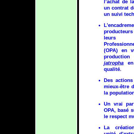
l’achat de l
un contrat d
un suivi tec
L'encad
producteu
leurs O
Profession
(OPA) en vu
production
jatropha
en 
qualité.
Des actions
mieux-être 
la population
Un vrai par
OPA, basé su
le respect m
La créatio
unité d’extr