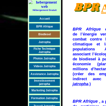
Hébergement Gratuit
Accueil
BPR Afrique
BPR Afrique
c'
de l’énergie ve
Biodiesel
combat contre l
Jatropha
climatique et 
populations A
Fiche Technique
Jatropha
associant l’écolo
de biodiesel à p
Photos Jatropha
économie (pla
Videos Jatropha
millions d’hecta
(créer des emp
Assistance Jatropha
indirect avec
Investissement
jatropha
.)
jatropha
Marketing Jatropha
Formation Jatropha
BPR Afrique
, a 
Travail Jatropha