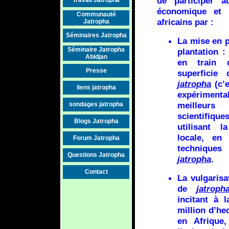
de participer a
économique et 
Communauté
africains par :
Jatropha
Séminaires Jatropha
La mise en p
Séminaire Jatropha
plantation 
Abidjan
en train 
Presse
superficie
jatropha
(c’e
liens jatropha
expériment
meilleur
sondages jatropha
scientifiq
Blogs Jatropha
utilisant 
locale, en
Forum Jatropha
techniques
Questions Jatropha
jatropha
.
Contact
La vulgarisa
de
jatroph
incitant à 
million d’he
en Afrique,